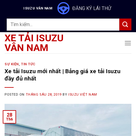
Skip
ĐĂNG KÝ LÁI THỬ
ISUZU VÂN NAM
to
content
Tìm
kiếm:
XE TẢI ISUZU
VÂN NAM
SỰ KIỆN
,
TIN TỨC
Xe tải Isuzu mới nhất | Bảng giá xe tải Isuzu
đầy đủ nhất
POSTED ON
THÁNG SÁU 28, 2019
BY
ISUZU VIỆT NAM
28
Th6