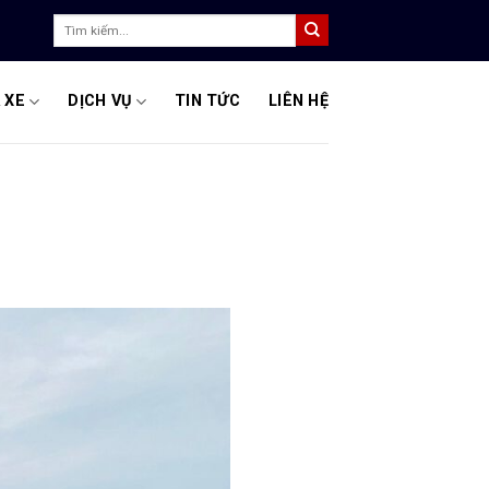
Tìm
kiếm:
 XE
DỊCH VỤ
TIN TỨC
LIÊN HỆ