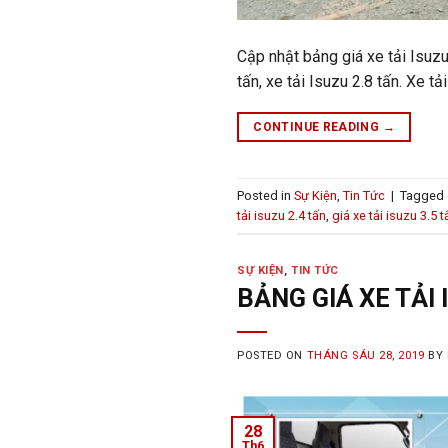
Cập nhật bảng giá xe tải Isuzu 
tấn, xe tải Isuzu 2.8 tấn. Xe tả
CONTINUE READING
→
Posted in
Sự Kiện
,
Tin Tức
|
Tagged
tải isuzu 2.4 tấn
,
giá xe tải isuzu 3.5 t
SỰ KIỆN
,
TIN TỨC
BẢNG GIÁ XE TẢI 
POSTED ON
THÁNG SÁU 28, 2019
BY
28
Th6