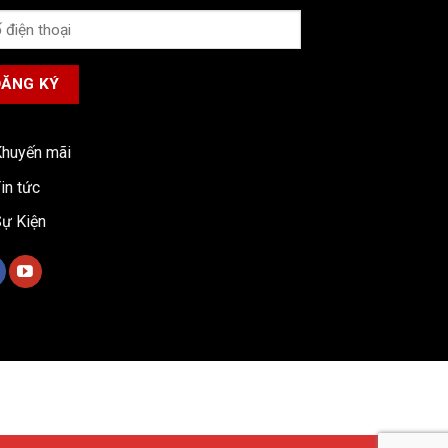
huyến mãi
in tức
ự Kiện
Bản quyền 2026 ©
Xe tải ISUZU Việt Nam