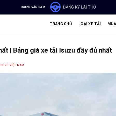
ĐĂNG KÝ LÁI THỬ
ISUZU VÂN NAM
TRANG CHỦ
LOẠI XE TẢI
MUA
hất | Bảng giá xe tải Isuzu đầy đủ nhất
ISUZU VIỆT NAM