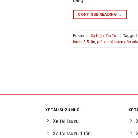
hàng …
CONTINUE READING
→
Posted in
Sự Kiện
,
Tin Tức
|
Tagged
isuzu 3.5 tấn
,
giá xe tải isuzu gắn cẩ
XE TẢI ISUZU NHỎ
XE T
Xe tải Isuzu
X
Xe tải Isuzu 1 tấn
X