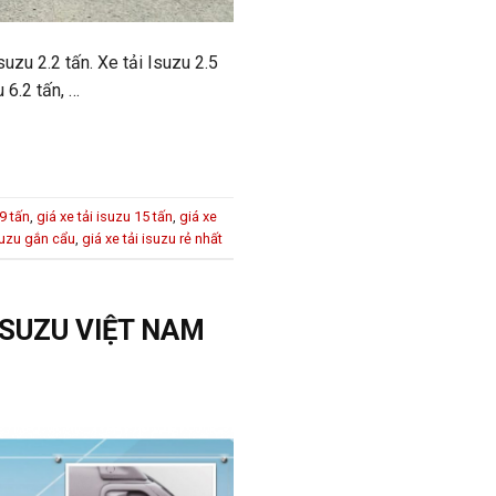
suzu 2.2 tấn. Xe tải Isuzu 2.5
u 6.2 tấn, …
.9 tấn
,
giá xe tải isuzu 15 tấn
,
giá xe
isuzu gắn cẩu
,
giá xe tải isuzu rẻ nhất
 ISUZU VIỆT NAM