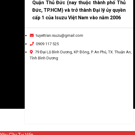
Quận Thủ Đức (nay thuộc thành phố Thủ
Đức, TP.HCM) và trở thành Đại lý ủy quyền
cấp 1 của Isuzu Việt Nam vào năm 2006
tuyettran.isuzu@gmail.com
0909 117 525
79 Đại Lộ Bình Dương, KP. Đông, P. An Phú, TX. Thuận An,
Tỉnh Bình Dương
Yêu Cầu Tư Vấn