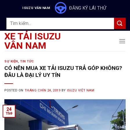
Skip
ĐĂNG KÝ LÁI THỬ
ISUZU VÂN NAM
to
content
Tìm
kiếm:
XE TẢI ISUZU
VÂN NAM
SỰ KIỆN
,
TIN TỨC
CÓ NÊN MUA XE TẢI ISUZU TRẢ GÓP KHÔNG?
ĐÂU LÀ ĐẠI LÝ UY TÍN
POSTED ON
THÁNG CHÍN 24, 2019
BY
ISUZU VIỆT NAM
24
Th9