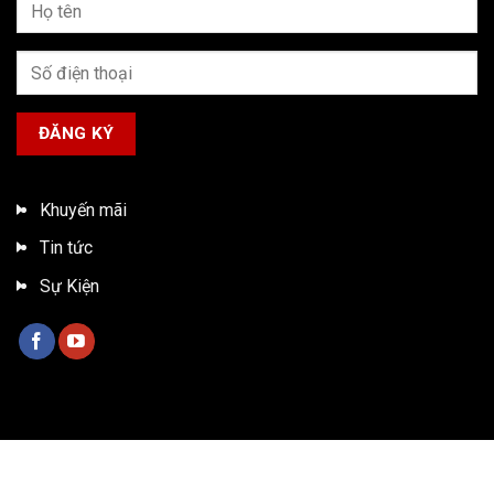
Khuyến mãi
Tin tức
Sự Kiện
Bản quyền 2026 ©
Xe tải ISUZU Việt Nam