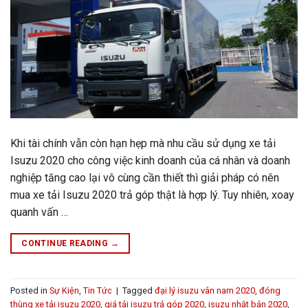
Khi tài chính vẫn còn hạn hẹp mà nhu cầu sử dụng xe tải
Isuzu 2020 cho công việc kinh doanh của cá nhân và doanh
nghiệp tăng cao lại vô cùng cần thiết thì giải pháp có nên
mua xe tải Isuzu 2020 trả góp thật là hợp lý. Tuy nhiên, xoay
quanh vấn …
CONTINUE READING
→
Posted in
Sự Kiện
,
Tin Tức
|
Tagged
đại lý isuzu vân nam 2020
,
đóng
thùng xe tải isuzu 2020
,
giá tải isuzu trả góp 2020
,
isuzu nhật bản 2020
,