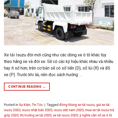
Xe tải Isuzu đời mới cũng như các dòng xe ô tô khác tùy
theo hãng xe và đời xe. Sẽ có các ký hiệu khác nhau và nhiều
hay ít số hơn, trên cơ bản sẽ có số tiến (D), số lùi (R) và đỗ
xe (P). Trước khi lái, nên đọc sách hướng …
CONTINUE READING
→
Posted in
Sự Kiện
,
Tin Tức
|
Tagged
đóng thùng xe tải isuzu
,
giá xe tải
isuzu 2020
,
isuzu nhật bản 2020
,
isuzu việt nam 2020
,
mua xe tải isuzu trả
góp 2020
,
thị trường xe tải 2020
,
xe tải isuzu 2020
,
ý nghĩa cần số xe ô tô