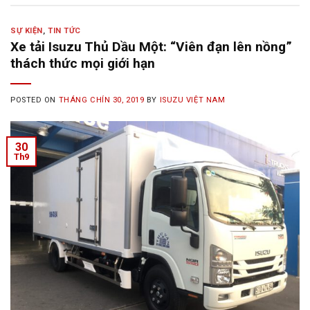
SỰ KIỆN
,
TIN TỨC
Xe tải Isuzu Thủ Dầu Một: “Viên đạn lên nồng”
thách thức mọi giới hạn
POSTED ON
THÁNG CHÍN 30, 2019
BY
ISUZU VIỆT NAM
30
Th9