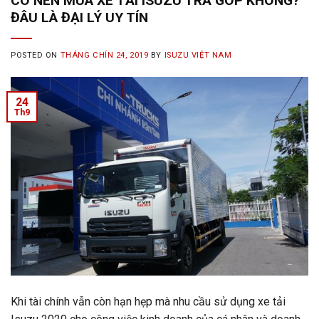
CÓ NÊN MUA XE TẢI ISUZU TRẢ GÓP KHÔNG?
ĐÂU LÀ ĐẠI LÝ UY TÍN
POSTED ON
THÁNG CHÍN 24, 2019
BY
ISUZU VIỆT NAM
24
Th9
Khi tài chính vẫn còn hạn hẹp mà nhu cầu sử dụng xe tải