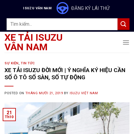
Skip
ĐĂNG KÝ LÁI THỬ
ISUZU VÂN NAM
to
content
Tìm
kiếm:
XE TẢI ISUZU
VÂN NAM
SỰ KIỆN
,
TIN TỨC
XE TẢI ISUZU ĐỜI MỚI | Ý NGHĨA KÝ HIỆU CẦN
SỐ Ô TÔ SỐ SÀN, SỐ TỰ ĐỘNG
POSTED ON
THÁNG MƯỜI 21, 2019
BY
ISUZU VIỆT NAM
21
Th10