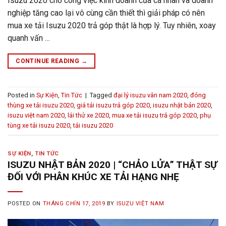
Isuzu 2020 cho công việc kinh doanh của cá nhân và doanh
nghiệp tăng cao lại vô cùng cần thiết thì giải pháp có nên
mua xe tải Isuzu 2020 trả góp thật là hợp lý. Tuy nhiên, xoay
quanh vấn …
CONTINUE READING
→
Posted in
Sự Kiện
,
Tin Tức
|
Tagged
đại lý isuzu vân nam 2020
,
đóng
thùng xe tải isuzu 2020
,
giá tải isuzu trả góp 2020
,
isuzu nhật bản 2020
,
isuzu việt nam 2020
,
lái thử xe 2020
,
mua xe tải isuzu trả góp 2020
,
phụ
tùng xe tải isuzu 2020
,
tải isuzu 2020
SỰ KIỆN
,
TIN TỨC
ISUZU NHẬT BẢN 2020 | “CHẢO LỬA” THẬT SỰ
ĐỐI VỚI PHÂN KHÚC XE TẢI HẠNG NHẸ
POSTED ON
THÁNG CHÍN 17, 2019
BY
ISUZU VIỆT NAM