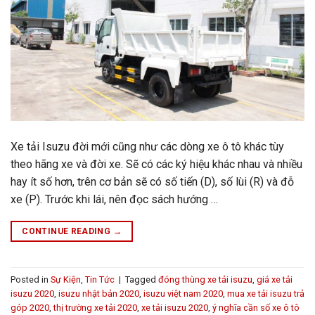
Xe tải Isuzu đời mới cũng như các dòng xe ô tô khác tùy
theo hãng xe và đời xe. Sẽ có các ký hiệu khác nhau và nhiều
hay ít số hơn, trên cơ bản sẽ có số tiến (D), số lùi (R) và đỗ
xe (P). Trước khi lái, nên đọc sách hướng …
CONTINUE READING
→
Posted in
Sự Kiện
,
Tin Tức
|
Tagged
đóng thùng xe tải isuzu
,
giá xe tải
isuzu 2020
,
isuzu nhật bản 2020
,
isuzu việt nam 2020
,
mua xe tải isuzu trả
góp 2020
,
thị trường xe tải 2020
,
xe tải isuzu 2020
,
ý nghĩa cần số xe ô tô