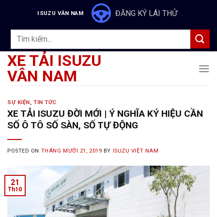
Skip
ĐĂNG KÝ LÁI THỬ
ISUZU VÂN NAM
to
content
Tìm
kiếm:
XE TẢI ISUZU
VÂN NAM
SỰ KIỆN
,
TIN TỨC
XE TẢI ISUZU ĐỜI MỚI | Ý NGHĨA KÝ HIỆU CẦN
SỐ Ô TÔ SỐ SÀN, SỐ TỰ ĐỘNG
POSTED ON
THÁNG MƯỜI 21, 2019
BY
ISUZU VIỆT NAM
21
Th10