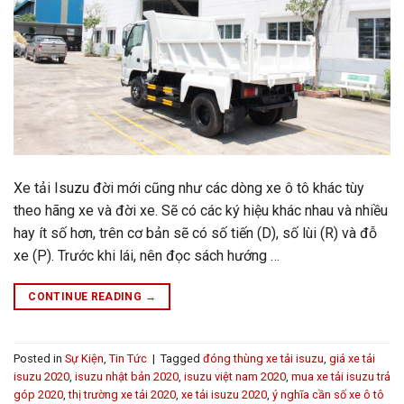
Xe tải Isuzu đời mới cũng như các dòng xe ô tô khác tùy
theo hãng xe và đời xe. Sẽ có các ký hiệu khác nhau và nhiều
hay ít số hơn, trên cơ bản sẽ có số tiến (D), số lùi (R) và đỗ
xe (P). Trước khi lái, nên đọc sách hướng …
CONTINUE READING
→
Posted in
Sự Kiện
,
Tin Tức
|
Tagged
đóng thùng xe tải isuzu
,
giá xe tải
isuzu 2020
,
isuzu nhật bản 2020
,
isuzu việt nam 2020
,
mua xe tải isuzu trả
góp 2020
,
thị trường xe tải 2020
,
xe tải isuzu 2020
,
ý nghĩa cần số xe ô tô