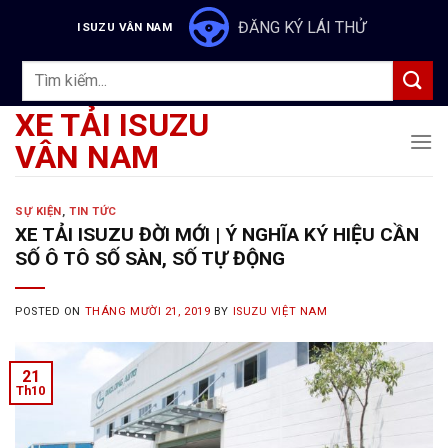
Skip
ĐĂNG KÝ LÁI THỬ
ISUZU VÂN NAM
to
content
Tìm
kiếm:
XE TẢI ISUZU
VÂN NAM
SỰ KIỆN
,
TIN TỨC
XE TẢI ISUZU ĐỜI MỚI | Ý NGHĨA KÝ HIỆU CẦN
SỐ Ô TÔ SỐ SÀN, SỐ TỰ ĐỘNG
POSTED ON
THÁNG MƯỜI 21, 2019
BY
ISUZU VIỆT NAM
21
Th10