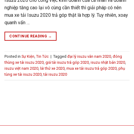
Isuzu 2020 cho công việc kinh doanh của cá nhân và doanh
nghiệp tăng cao lại vô cùng cần thiết thì giải pháp có nên
mua xe tải Isuzu 2020 trả góp thật là hợp lý. Tuy nhiên, xoay
quanh vấn …
CONTINUE READING
→
Posted in
Sự Kiện
,
Tin Tức
|
Tagged
đại lý isuzu vân nam 2020
,
đóng
thùng xe tải isuzu 2020
,
giá tải isuzu trả góp 2020
,
isuzu nhật bản 2020
,
isuzu việt nam 2020
,
lái thử xe 2020
,
mua xe tải isuzu trả góp 2020
,
phụ
tùng xe tải isuzu 2020
,
tải isuzu 2020