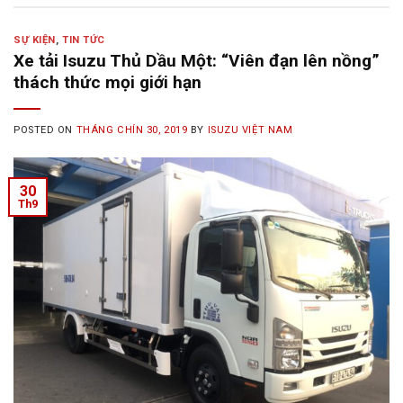
SỰ KIỆN
,
TIN TỨC
Xe tải Isuzu Thủ Dầu Một: “Viên đạn lên nồng”
thách thức mọi giới hạn
POSTED ON
THÁNG CHÍN 30, 2019
BY
ISUZU VIỆT NAM
30
Th9