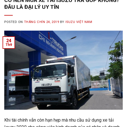
CÓ NÊN MUA XE TẢI ISUZU TRẢ GÓP KHÔNG?
ĐÂU LÀ ĐẠI LÝ UY TÍN
POSTED ON
THÁNG CHÍN 24, 2019
BY
ISUZU VIỆT NAM
24
Th9
Khi tài chính vẫn còn hạn hẹp mà nhu cầu sử dụng xe tải